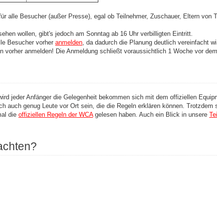
ch für alle Besucher (außer Presse), egal ob Teilnehmer, Zuschauer, Eltern von
ehen wollen, gibt's jedoch am Sonntag ab 16 Uhr verbilligten Eintritt.
alle Besucher vorher
anmelden
, da dadurch die Planung deutlich vereinfacht w
n vorher anmelden! Die Anmeldung schließt voraussichtlich 1 Woche vor dem 
ird jeder Anfänger die Gelegenheit bekommen sich mit dem offiziellen Equip
h auch genug Leute vor Ort sein, die die Regeln erklären können. Trotzdem so
mal die
offiziellen Regeln der WCA
gelesen haben. Auch ein Blick in unsere
Te
achten?