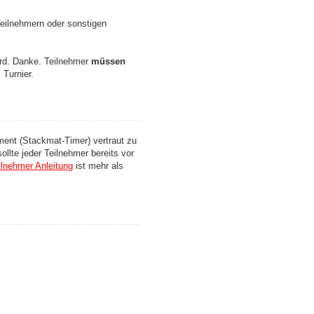
 Teilnehmern oder sonstigen
ird. Danke. Teilnehmer
müssen
Turnier.
ment (Stackmat-Timer) vertraut zu
llte jeder Teilnehmer bereits vor
ilnehmer Anleitung
ist mehr als